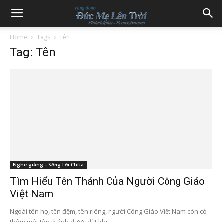
Home
Tags
Tên
Tag: Tên
Nghe giảng - Sống Lời Chúa
Tìm Hiểu Tên Thánh Của Người Công Giáo
Việt Nam
Ngoài tên họ, tên đệm, tên riêng, người Công Giáo Việt Nam còn có
thêm một tên thánh được đặt khi...