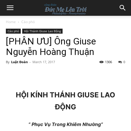
Home
Cáo phó
Cáo phó
Hội Thánh Giuse Lao Động
[PHÂN ƯU] Ông Giuse
Nguyễn Hoàng Thuận
By
Luật Đoàn
-
March 17, 2017
1306
0
HỘI KÍNH THÁNH GIUSE LAO
ĐỘNG
” Phục Vụ Trong Khiêm Nhường”