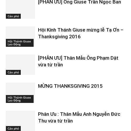
[PHÂN ƯU] Ông Giuse Trần Ngọc Ban
Cáo phó
Hội Kính Thánh Giuse mừng lễ Tạ Ơn –
Thanksgiving 2016
Hội Thánh Giuse
Lao Động
[PHÂN ƯU] Thân Mẫu Ông Phạm Dật
vừa từ trần
Cáo phó
MỪNG THANKSGIVING 2015
Hội Thánh Giuse
Lao Động
Phân Ưu : Thân Mẫu Anh Nguyễn Đức
Thu vừa từ trần
Cáo phó