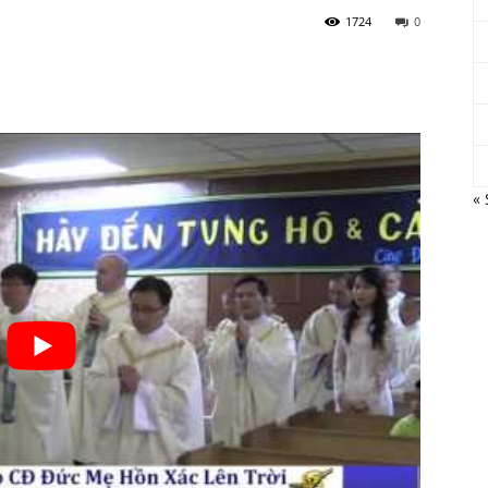
1724
0
«