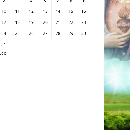
3
4
5
6
7
8
9
10
11
12
13
14
15
16
17
18
19
20
21
22
23
24
25
26
27
28
29
30
31
 Sep