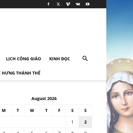
LỊCH CÔNG GIÁO
KINH ĐỌC
 HƯNG THÁNH THỂ
August 2026
M
T
W
T
F
S
S
1
2