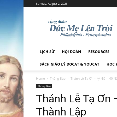
Sunday, August 2, 2026
Cộng
Đoàn
Đức
Mẹ
Lên
Trời
LỊCH SỬ
HỘI ĐOÀN
RESOURCES
SÁCH GIÁO LÝ DOCAT & YOUCAT
HỌC 
Home
Thông Báo
Thánh Lễ Tạ Ơn – Kỷ Niệm 40 
Thông Báo
Thánh Lễ Tạ Ơn 
Thành Lập