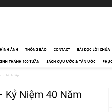
HÌNH ẢNH
THÔNG BÁO
CONTACT
BÀI ĐỌC LỜI CHÚA
KINH THÁNH 100 TUẦN
SÁCH CỰU ƯỚC & TÂN ƯỚC
PHỤC
Năm Thành Lập
– Kỷ Niệm 40 Năm